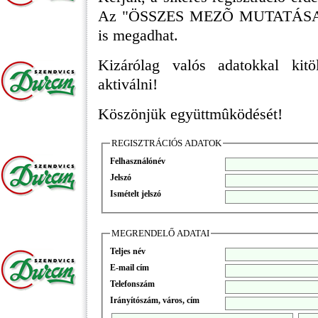
Az "ÖSSZES MEZÕ MUTATÁSA" fel
is megadhat.
Kizárólag valós adatokkal kitö
aktiválni!
Köszönjük együttmûködését!
REGISZTRÁCIÓS ADATOK
Felhasználónév
Jelszó
Ismételt jelszó
MEGRENDELŐ ADATAI
Teljes név
E-mail cím
Telefonszám
Irányítószám, város, cím