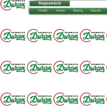
Főoldal
Történet
Minőség
Választék