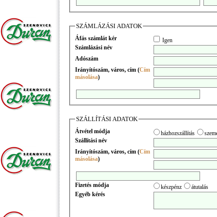
SZÁMLÁZÁSI ADATOK
Áfás számlát kér
Igen
Számlázási név
Adószám
Irányítószám, város, cím (
Cím
másolása
)
SZÁLLÍTÁSI ADATOK
Átvétel módja
házhozszállítás
szemé
Szállítási név
Irányítószám, város, cím (
Cím
másolása
)
Fizetés módja
készpénz
átutalás
Egyéb kérés