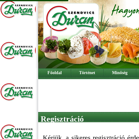
Főoldal
Történet
Minőség
Regisztráció
Kérjük, a sikeres regisztráció érde